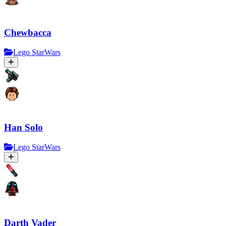
Chewbacca
Lego StarWars
Han Solo
Lego StarWars
Darth Vader