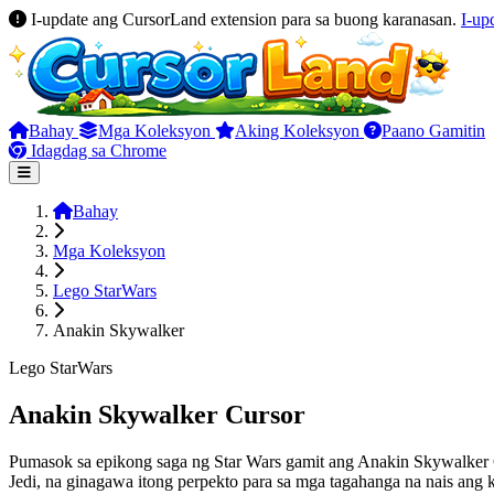
I-update ang CursorLand extension para sa buong karanasan.
I-up
Bahay
Mga Koleksyon
Aking Koleksyon
Paano Gamitin
Idagdag sa Chrome
Bahay
Mga Koleksyon
Lego StarWars
Anakin Skywalker
Lego StarWars
Anakin Skywalker Cursor
Pumasok sa epikong saga ng Star Wars gamit ang Anakin Skywalker C
Jedi, na ginagawa itong perpekto para sa mga tagahanga na nais ang 