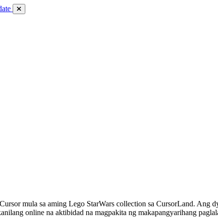
date
ursor mula sa aming Lego StarWars collection sa CursorLand. Ang dyn
kanilang online na aktibidad na magpakita ng makapangyarihang paglal