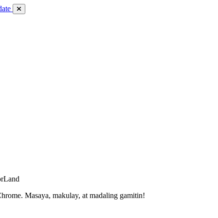
date
orLand
hrome. Masaya, makulay, at madaling gamitin!