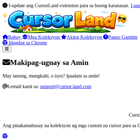
I-update ang CursorLand extension para sa buong karanasan.
I-up
Bahay
Mga Koleksyon
Aking Koleksyon
Paano Gamitin
Idagdag sa Chrome
Makipag-ugnay sa Amin
May tanong, mungkahi, o isyu? Ipaalam sa amin!
I-email kami sa:
support@cursor-land.com
Curs
Ang pinakamahusay na koleksyon ng mga custom na cursor para sa C