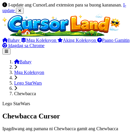
I-update ang CursorLand extension para sa buong karanasan.
I-
update
Bahay
Mga Koleksyon
Aking Koleksyon
Paano Gamitin
Idagdag sa Chrome
Bahay
Mga Koleksyon
Lego StarWars
Chewbacca
Lego StarWars
Chewbacca Cursor
Ipagdiwang ang pamana ni Chewbacca gamit ang Chewbacca