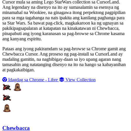
Cursor mula sa aming Lego StarWars collection sa CursorLand.
Ang legendary na disenyo na ito ay sumasalamin sa esensya ng
minamahal na Wookiee, na ginagawa itong perpektong pagpipilian
para sa mga tagahanga na nais ipakita ang kanilang paghanga para
sa Star Wars. Sa bawat pag-click, magkakaroon ka ng ugnayan sa
pakikipagsapalaran at katapatan na kinakatawan ni Chewbacca,
pinapabuti ang iyong karanasan sa pag-browse sa Chrome kasama
ang kanyang espiritu.
Pataas ang iyong pakiramdam sa pag-browse sa Chrome gamit ang
Chewbacca Cursor. Ang proseso ng pag-install sa CursorLand ay
madaling gamitin, na nagbibigay-daan sa iyo upang agaran nang
tamasahin ang natatanging disenyo na ito na hango sa kabayanihan
at pagkakaibigan.
Idagdag sa Chrome - Libre
View Collection
Chewbacca