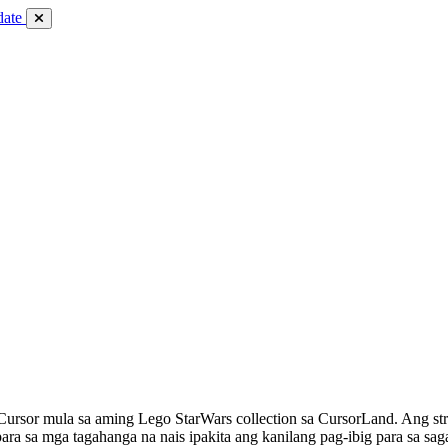
date
Cursor mula sa aming Lego StarWars collection sa CursorLand. Ang str
ara sa mga tagahanga na nais ipakita ang kanilang pag-ibig para sa sa