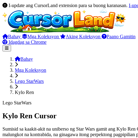
I-update ang CursorLand extension para sa buong karanasan.
I-up
Bahay
Mga Koleksyon
Aking Koleksyon
Paano Gamitin
Idagdag sa Chrome
Bahay
Mga Koleksyon
Lego StarWars
Kylo Ren
Lego StarWars
Kylo Ren Cursor
Sumisid sa kaakit-akit na uniberso ng Star Wars gamit ang Kylo Ren 
malungkot na kontrabida, na ginagawa itong perpektong pagpipilian p