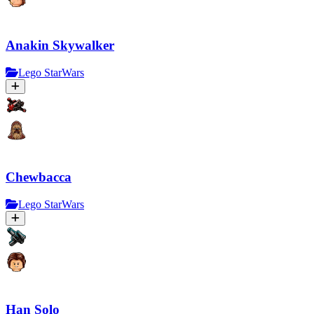
Anakin Skywalker
Lego StarWars
Chewbacca
Lego StarWars
Han Solo