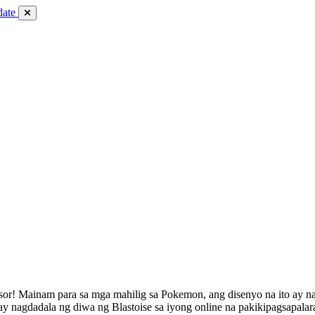
date
or! Mainam para sa mga mahilig sa Pokemon, ang disenyo na ito ay n
ay nagdadala ng diwa ng Blastoise sa iyong online na pakikipagsapalar