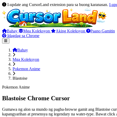
I-update ang CursorLand extension para sa buong karanasan.
I-up
Bahay
Mga Koleksyon
Aking Koleksyon
Paano Gamitin
Idagdag sa Chrome
Bahay
Mga Koleksyon
Pokemon Anime
Blastoise
Pokemon Anime
Blastoise Chrome Cursor
Gumawa ng alon sa mundo ng pagba-browse gamit ang Blastoise curs
kapangyarihan at presensya ng legendary na water-type. Bawat click 