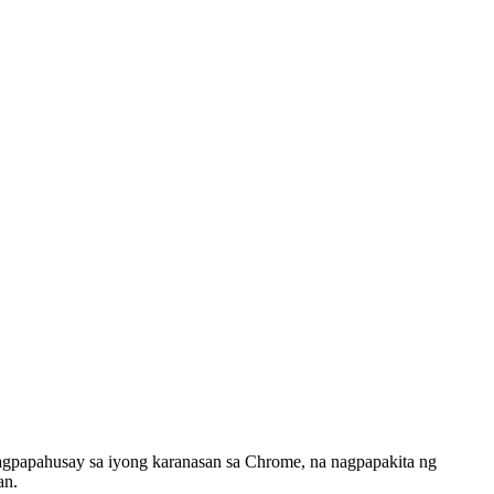
agpapahusay sa iyong karanasan sa Chrome, na nagpapakita ng
an.