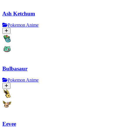
Ash Ketchum
Pokemon Anime
Bulbasaur
Pokemon Anime
Eevee