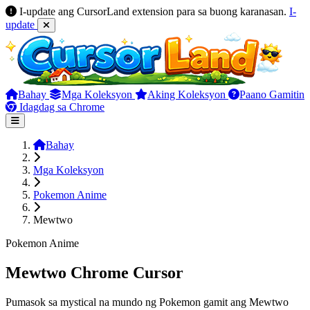
I-update ang CursorLand extension para sa buong karanasan.
I-
update
Bahay
Mga Koleksyon
Aking Koleksyon
Paano Gamitin
Idagdag sa Chrome
Bahay
Mga Koleksyon
Pokemon Anime
Mewtwo
Pokemon Anime
Mewtwo Chrome Cursor
Pumasok sa mystical na mundo ng Pokemon gamit ang Mewtwo