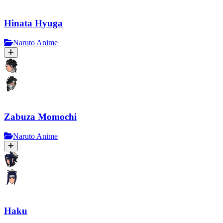
Hinata Hyuga
Naruto Anime
Zabuza Momochi
Naruto Anime
Haku