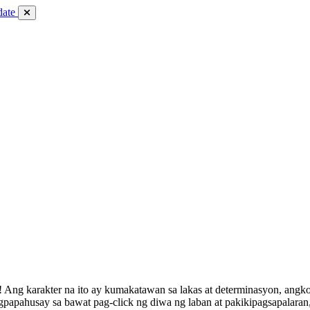
date
Ang karakter na ito ay kumakatawan sa lakas at determinasyon, angko
papahusay sa bawat pag-click ng diwa ng laban at pakikipagsapalaran