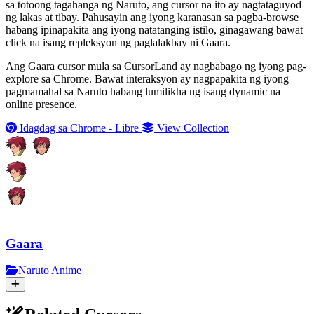
sa totoong tagahanga ng Naruto, ang cursor na ito ay nagtataguyod
ng lakas at tibay. Pahusayin ang iyong karanasan sa pagba-browse
habang ipinapakita ang iyong natatanging istilo, ginagawang bawat
click na isang repleksyon ng paglalakbay ni Gaara.
Ang Gaara cursor mula sa CursorLand ay nagbabago ng iyong pag-
explore sa Chrome. Bawat interaksyon ay nagpapakita ng iyong
pagmamahal sa Naruto habang lumilikha ng isang dynamic na
online presence.
Idagdag sa Chrome - Libre
View Collection
Gaara
Naruto Anime