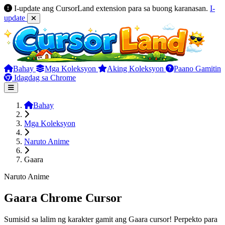
I-update ang CursorLand extension para sa buong karanasan.
I-
update
Bahay
Mga Koleksyon
Aking Koleksyon
Paano Gamitin
Idagdag sa Chrome
Bahay
Mga Koleksyon
Naruto Anime
Gaara
Naruto Anime
Gaara Chrome Cursor
Sumisid sa lalim ng karakter gamit ang Gaara cursor! Perpekto para