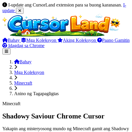
I-update ang CursorLand extension para sa buong karanasan.
I-
update
Bahay
Mga Koleksyon
Aking Koleksyon
Paano Gamitin
Idagdag sa Chrome
Bahay
Mga Koleksyon
Minecraft
Anino ng Tagapagligtas
Minecraft
Shadowy Saviour Chrome Cursor
Yakapin ang misteryosong mundo ng Minecraft gamit ang Shadowy