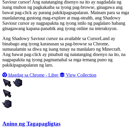
Saviour cursor! Ang natatanging disenyo na ito ay nagdadala ng
isang muhon ng pagkakaiba sa iyong pag-browse, ginagawa ang
bawat pag-click ay parang pakikipagsapalaran. Mainam para sa mga
manlalarong gustong mag-explore at mag-stealth, ang Shadowy
Saviour cursor ay nagpapakita ng iyong istilo ng paglalaro habang
ginagawang kapana-panabik ang iyong online na interaksyon.
Ang Shadowy Saviour cursor na available sa CursorLand ay
binabago ang iyong karanasan sa pag-browse sa Chrome,
sumasalamin sa diwa ng isang tunay na manlalaro ng Minecraft.
Ang bawat pag-click ay pinabuti ng natatanging disenyo na ito, na
nagpapakita ng iyong pagmamahal sa mga temang puno ng
pakikipagsapalaran ng laro.
Idagdag sa Chrome - Libre
View Collection
Anino ng Tagapagligtas