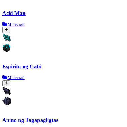
Acid Man
Minecraft
Espiritu ng Gabi
Minecraft
Anino ng Tagapagligtas