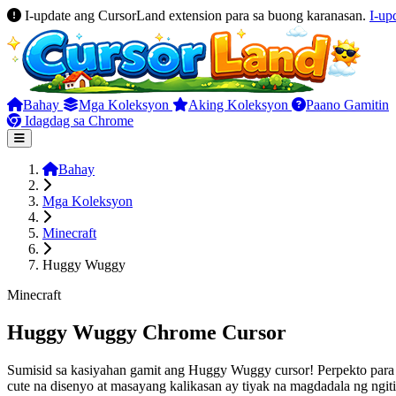
I-update ang CursorLand extension para sa buong karanasan.
I-up
Bahay
Mga Koleksyon
Aking Koleksyon
Paano Gamitin
Idagdag sa Chrome
Bahay
Mga Koleksyon
Minecraft
Huggy Wuggy
Minecraft
Huggy Wuggy Chrome Cursor
Sumisid sa kasiyahan gamit ang Huggy Wuggy cursor! Perpekto para s
cute na disenyo at masayang kalikasan ay tiyak na magdadala ng ng