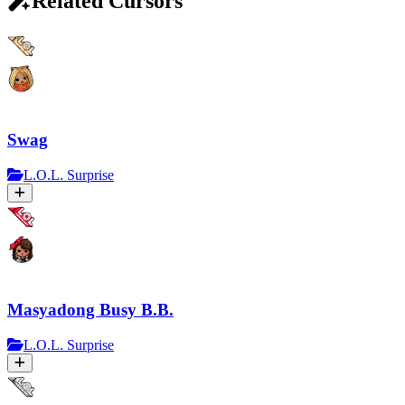
Related Cursors
Swag
L.O.L. Surprise
Masyadong Busy B.B.
L.O.L. Surprise