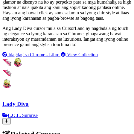
glamor na disenyo na ito ay perpekto para sa mga humahalig sa high
fashion at nais ipakita ang kanilang sopistikadong panlasa online.
Hayaan ang bawat click ay sumasalamin sa iyong chic style at itaas
ang iyong karanasan sa pagba-browse sa bagong taas.
Ang Lady Diva cursor mula sa CursorLand ay nagdadala ng touch
ng elegance sa iyong karanasan sa Chrome, ginagawang bawat
interaksyon ay maramdaman na luxurious. Iangat ang iyong online
presence gamit ang stylish touch na ito!
Idagdag sa Chrome - Libre
View Collection
Lady Diva
L.O.L. Surprise