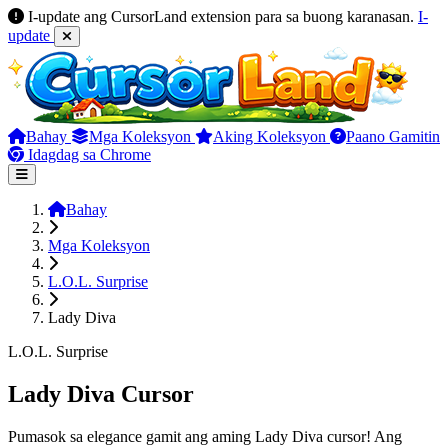
I-update ang CursorLand extension para sa buong karanasan.
I-
update
Bahay
Mga Koleksyon
Aking Koleksyon
Paano Gamitin
Idagdag sa Chrome
Bahay
Mga Koleksyon
L.O.L. Surprise
Lady Diva
L.O.L. Surprise
Lady Diva Cursor
Pumasok sa elegance gamit ang aming Lady Diva cursor! Ang