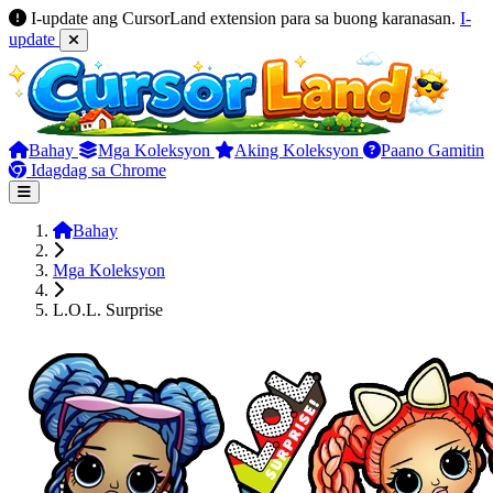
I-update ang CursorLand extension para sa buong karanasan.
I-
update
Bahay
Mga Koleksyon
Aking Koleksyon
Paano Gamitin
Idagdag sa Chrome
Bahay
Mga Koleksyon
L.O.L. Surprise