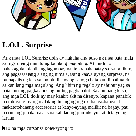
L.O.L. Surprise
Ang mga LOL Surprise dolls ay nakuha ang puso ng mga bata mula
sa mga unang minuto ng kanilang pagdating. At hindi ito
nakakagulat, dahil ang tagumpay na ito ay nakabatay sa isang lihim,
ang pagsasaalang-alang ng himala, isang kaaya-ayang surpresa, na
pumapatis ng kasiyahan hindi lamang sa mga bata kundi pati na rin
sa kanilang mga magulang. Ang lihim ng regalo ay nabubunyag sa
bata lamang pagkatapos ng huling pagbabalot. Sa anumang kaso,
ang mga LOL dolls ay may kaakit-akit na disenyo, kapana-panabik
na intrigang, isang malaking bilang ng mga kahanga-hanga at
makatotohanang accessories at kaaya-ayang maliliit na bagay, pati
na rin ang pinakamataas na kalidad ng produksiyon at detalye ng
laruan.
10 na mga cursor sa koleksyong ito