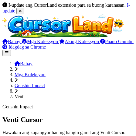
I-update ang CursorLand extension para sa buong karanasan.
I-
update
Bahay
Mga Koleksyon
Aking Koleksyon
Paano Gamitin
Idagdag sa Chrome
Bahay
Mga Koleksyon
Genshin Impact
Venti
Genshin Impact
Venti Cursor
Hawakan ang kapangyarihan ng hangin gamit ang Venti Cursor.