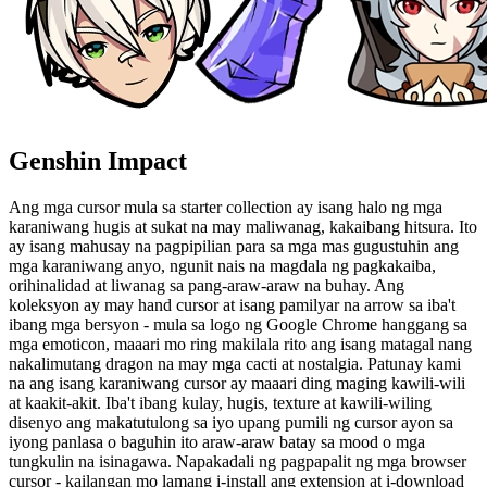
Genshin Impact
Ang mga cursor mula sa starter collection ay isang halo ng mga
karaniwang hugis at sukat na may maliwanag, kakaibang hitsura. Ito
ay isang mahusay na pagpipilian para sa mga mas gugustuhin ang
mga karaniwang anyo, ngunit nais na magdala ng pagkakaiba,
orihinalidad at liwanag sa pang-araw-araw na buhay. Ang
koleksyon ay may hand cursor at isang pamilyar na arrow sa iba't
ibang mga bersyon - mula sa logo ng Google Chrome hanggang sa
mga emoticon, maaari mo ring makilala rito ang isang matagal nang
nakalimutang dragon na may mga cacti at nostalgia. Patunay kami
na ang isang karaniwang cursor ay maaari ding maging kawili-wili
at kaakit-akit. Iba't ibang kulay, hugis, texture at kawili-wiling
disenyo ang makatutulong sa iyo upang pumili ng cursor ayon sa
iyong panlasa o baguhin ito araw-araw batay sa mood o mga
tungkulin na isinagawa. Napakadali ng pagpapalit ng mga browser
cursor - kailangan mo lamang i-install ang extension at i-download