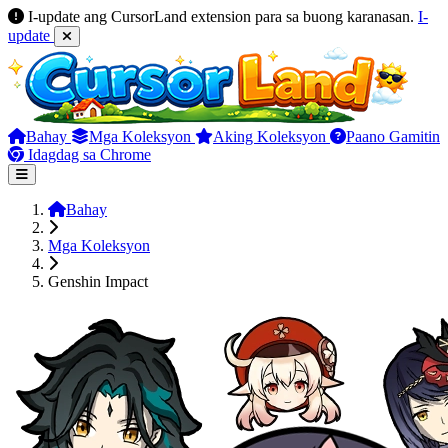
I-update ang CursorLand extension para sa buong karanasan.
I-
update
Bahay
Mga Koleksyon
Aking Koleksyon
Paano Gamitin
Idagdag sa Chrome
Bahay
Mga Koleksyon
Genshin Impact