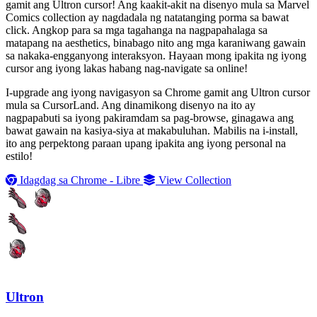
gamit ang Ultron cursor! Ang kaakit-akit na disenyo mula sa Marvel
Comics collection ay nagdadala ng natatanging porma sa bawat
click. Angkop para sa mga tagahanga na nagpapahalaga sa
matapang na aesthetics, binabago nito ang mga karaniwang gawain
sa nakaka-engganyong interaksyon. Hayaan mong ipakita ng iyong
cursor ang iyong lakas habang nag-navigate sa online!
I-upgrade ang iyong navigasyon sa Chrome gamit ang Ultron cursor
mula sa CursorLand. Ang dinamikong disenyo na ito ay
nagpapabuti sa iyong pakiramdam sa pag-browse, ginagawa ang
bawat gawain na kasiya-siya at makabuluhan. Mabilis na i-install,
ito ang perpektong paraan upang ipakita ang iyong personal na
estilo!
Idagdag sa Chrome - Libre
View Collection
Ultron