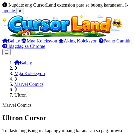
I-update ang CursorLand extension para sa buong karanasan.
I-
update
Bahay
Mga Koleksyon
Aking Koleksyon
Paano Gamitin
Idagdag sa Chrome
Bahay
Mga Koleksyon
Marvel Comics
Ultron
Marvel Comics
Ultron Cursor
Tuklasin ang isang makapangyarihang karanasan sa pag-browse