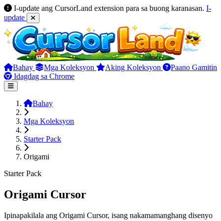
I-update ang CursorLand extension para sa buong karanasan.
I-
update
Bahay
Mga Koleksyon
Aking Koleksyon
Paano Gamitin
Idagdag sa Chrome
Bahay
Mga Koleksyon
Starter Pack
Origami
Starter Pack
Origami Cursor
Ipinapakilala ang Origami Cursor, isang nakamamanghang disenyo