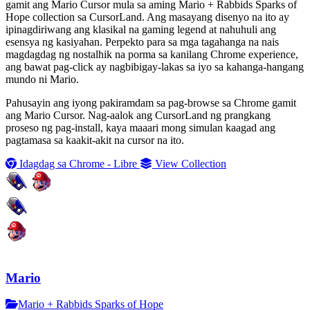
gamit ang Mario Cursor mula sa aming Mario + Rabbids Sparks of
Hope collection sa CursorLand. Ang masayang disenyo na ito ay
ipinagdiriwang ang klasikal na gaming legend at nahuhuli ang
esensya ng kasiyahan. Perpekto para sa mga tagahanga na nais
magdagdag ng nostalhik na porma sa kanilang Chrome experience,
ang bawat pag-click ay nagbibigay-lakas sa iyo sa kahanga-hangang
mundo ni Mario.
Pahusayin ang iyong pakiramdam sa pag-browse sa Chrome gamit
ang Mario Cursor. Nag-aalok ang CursorLand ng prangkang
proseso ng pag-install, kaya maaari mong simulan kaagad ang
pagtamasa sa kaakit-akit na cursor na ito.
Idagdag sa Chrome - Libre
View Collection
Mario
Mario + Rabbids Sparks of Hope