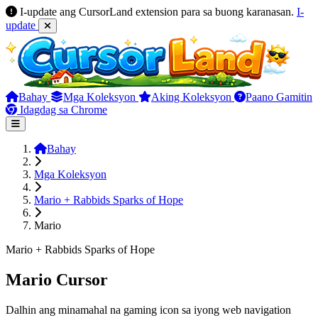
I-update ang CursorLand extension para sa buong karanasan.
I-
update
Bahay
Mga Koleksyon
Aking Koleksyon
Paano Gamitin
Idagdag sa Chrome
Bahay
Mga Koleksyon
Mario + Rabbids Sparks of Hope
Mario
Mario + Rabbids Sparks of Hope
Mario Cursor
Dalhin ang minamahal na gaming icon sa iyong web navigation