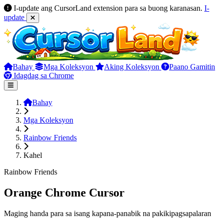
I-update ang CursorLand extension para sa buong karanasan.
I-
update
Bahay
Mga Koleksyon
Aking Koleksyon
Paano Gamitin
Idagdag sa Chrome
Bahay
Mga Koleksyon
Rainbow Friends
Kahel
Rainbow Friends
Orange Chrome Cursor
Maging handa para sa isang kapana-panabik na pakikipagsapalaran