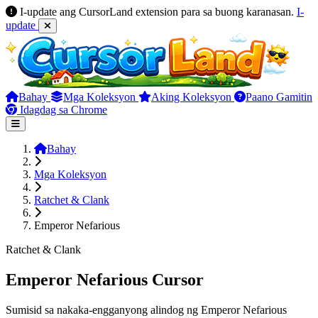
I-update ang CursorLand extension para sa buong karanasan.
I-
update
Bahay
Mga Koleksyon
Aking Koleksyon
Paano Gamitin
Idagdag sa Chrome
Bahay
Mga Koleksyon
Ratchet & Clank
Emperor Nefarious
Ratchet & Clank
Emperor Nefarious Cursor
Sumisid sa nakaka-engganyong alindog ng Emperor Nefarious