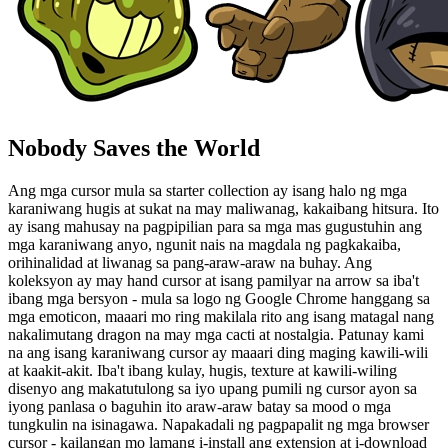
Nobody Saves the World
Ang mga cursor mula sa starter collection ay isang halo ng mga
karaniwang hugis at sukat na may maliwanag, kakaibang hitsura. Ito
ay isang mahusay na pagpipilian para sa mga mas gugustuhin ang
mga karaniwang anyo, ngunit nais na magdala ng pagkakaiba,
orihinalidad at liwanag sa pang-araw-araw na buhay. Ang
koleksyon ay may hand cursor at isang pamilyar na arrow sa iba't
ibang mga bersyon - mula sa logo ng Google Chrome hanggang sa
mga emoticon, maaari mo ring makilala rito ang isang matagal nang
nakalimutang dragon na may mga cacti at nostalgia. Patunay kami
na ang isang karaniwang cursor ay maaari ding maging kawili-wili
at kaakit-akit. Iba't ibang kulay, hugis, texture at kawili-wiling
disenyo ang makatutulong sa iyo upang pumili ng cursor ayon sa
iyong panlasa o baguhin ito araw-araw batay sa mood o mga
tungkulin na isinagawa. Napakadali ng pagpapalit ng mga browser
cursor - kailangan mo lamang i-install ang extension at i-download