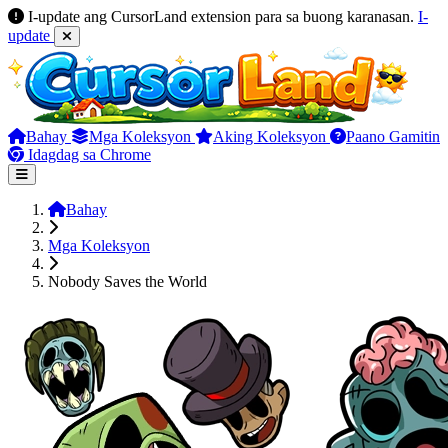
I-update ang CursorLand extension para sa buong karanasan.
I-
update
Bahay
Mga Koleksyon
Aking Koleksyon
Paano Gamitin
Idagdag sa Chrome
Bahay
Mga Koleksyon
Nobody Saves the World