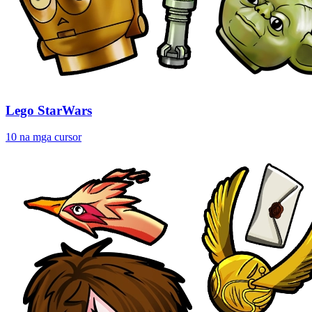
Lego StarWars
10 na mga cursor